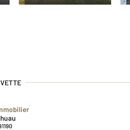
 YVETTE
Immobilier
Thuau
91190