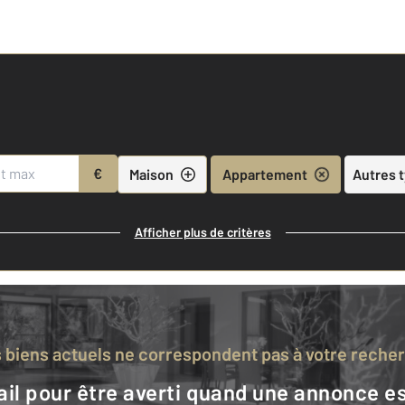
€
Maison
Appartement
Autres 
Afficher plus de critères
s biens actuels ne correspondent pas à votre reche