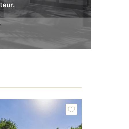
teur.
e