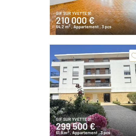
GIF SUR YVETTE 91
210 000 €
2
64,2 m
, Appartement
, 3 pcs
GIF SUR YVETTE 91
299 500 €
2
61,8 m
, Appartement
, 3 pcs