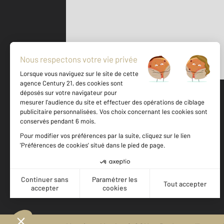
Parlons de vous, parlons biens
500 m
©
Mappy
Votre agence est notée
Achat
Location
Vente
Gestion
9,0
/
10
9,2/10