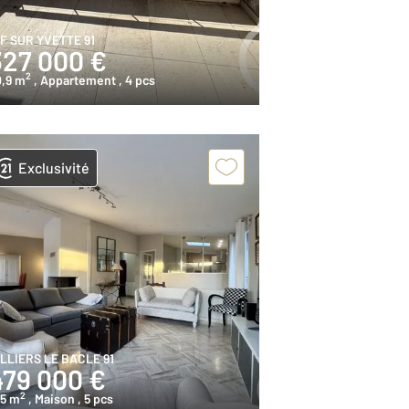
IF SUR YVETTE 91
327 000 €
2
0,9 m
, Appartement
, 4 pcs
Exclusivité
ILLIERS LE BACLE 91
479 000 €
2
05 m
, Maison
, 5 pcs