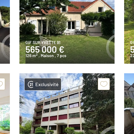
GIF SUR YVETTE 91
G
565 000 €
2
126 m
, Maison
, 7 pcs
2
Exclusivité