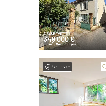
GIF SUR YVETTE 91
349 000 €
2
100 m
, Maison
, 5 pcs
Exclusivité