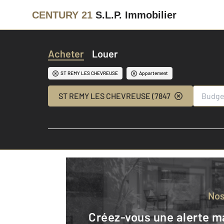
CENTURY 21
S.L.P. Immobilier
Acheter
Louer
ST REMY LES CHEVREUSE
Appartement
ST REMY LES CHEVREUSE (78470)
No
Créez-vous une alerte mail pour être averti quand une annonce est en ligne et consultez la