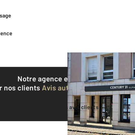
ssage
agence
Notre agence est notée
9,0/10
r nos clients
Avis authentifiés par Qualite
Voir tous les avis clients