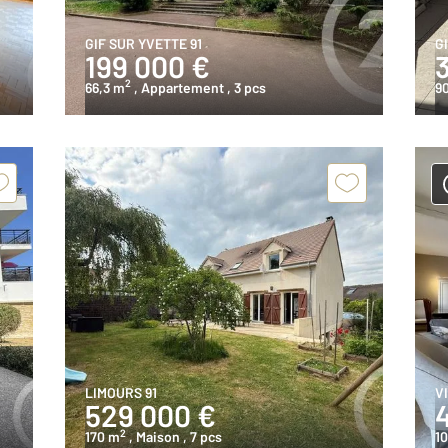
GIF SUR YVETTE 91
G
199 000 €
2
66,3 m
, Appartement
, 3 pcs
9
LIMOURS 91
V
529 000 €
2
170 m
, Maison
, 7 pcs
1