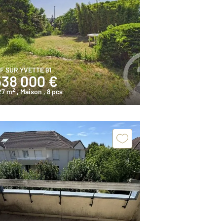
IF SUR YVETTE 91
538 000 €
2
27 m
, Maison
, 8 pcs