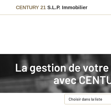
CENTURY 21
S.L.P. Immobilier
Agence immobilière
Mettre en gestion
La gestion de votre bien immobilier en Essonne (91)
Demande d'informations p
avec
CENTUR
Concernant votre bie
Type de bien
*
Choisir dans la liste