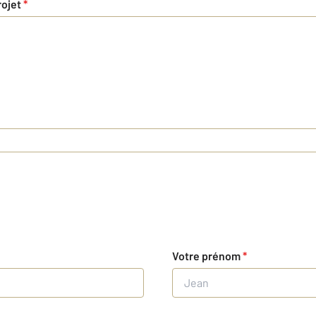
rojet
*
Votre prénom
*