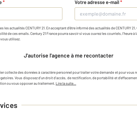
ne
*
Votre adresse e-mail
*
es les actualités CENTURY 21. En acceptant d'être informé des actualités de CENTURY 21, vo
ilité de ces emails. Century 21 France pourra savoir si vous ouvrez les courriels, l'heure à l
vous utilisez.
J'autorise l'agence à me recontacter
ier
collecte des données à caractère personnel
pour traiter votre demande et pour vous r
igatoires. Vous disposez d'un droit d'accès, de rectification, de portabilité et d'efface
tion ou vous opposer au traitement.
Lire la suite...
vices