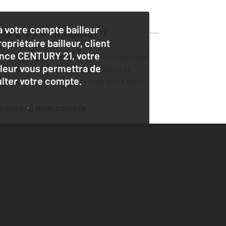
 votre compte bailleur
S.L.P. Immobilier
?
opriétaire bailleur, client
nce CENTURY 21, votre
importants. Vous le savez, gérer un logement
lleur vous permettra de
éelles connaissances règlementaires et
lter votre compte.
adre d'un projet de gestion de votre bien
nnecter à mon compte