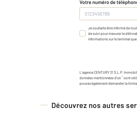
Votre numéro de télépho
Je souhaite être informé de tout
de suivi pour mesurer la délivrab
informations sur le terminal que 
L'agence
CENTURY 21 S.L.P. Immobil
*
données mentionnées d'un
sont obl
pouvez également demander la limita
Découvrez nos autres ser