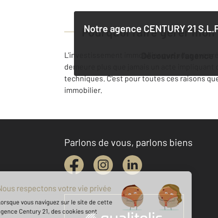
Notre agence
CENTURY 21 S.L.P
Pourquoi faire gérer mon
L'investissement immobilier que vous avez réa
Découvrir l'agence
demeure plus que jamais un acte impliquant qu
techniques. C'est pour toutes ces raisons que
immobilier.
Parlons de vous, parlons biens