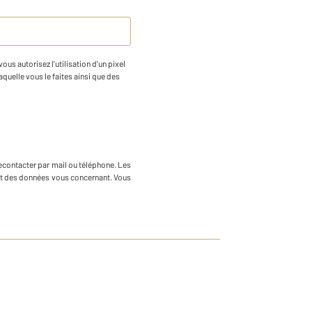
us autorisez l'utilisation d'un pixel
aquelle vous le faites ainsi que des
econtacter par mail ou téléphone
.
Les
ment des données vous concernant. Vous