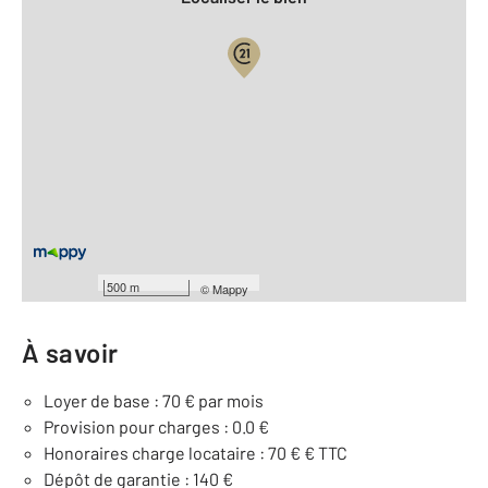
Vue globale
2
Surface totale : 10 m
Équipements
Général
Videophone
500 m
©
Mappy
À savoir
Loyer de base : 70 € par mois
Provision pour charges : 0.0 €
Honoraires charge locataire : 70 € € TTC
Dépôt de garantie : 140 €