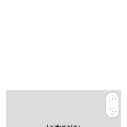
Afficher sur la carte :
+
Agence
-
Localiser le bien