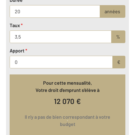
années
Taux
*
%
Apport
*
€
Pour cette mensualité,
Votre droit d'emprunt s'élève à
12 070
€
Il n'y a pas de bien correspondant à votre
budget